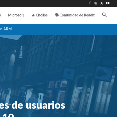
s
Microsoft
🔥 Chollos
🗣️ Comunidad de Reddit
en ARM
es de usuarios