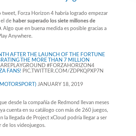
 tweet, Forza Horizon 4 habría logrado empezar
 el de
haber superado los siete millones de
0
. Algo que en buena medida es posible gracias a
Play Anywhere.
ONTH AFTER THE LAUNCH OF THE FORTUNE
BRATING THE MORE THAN 7 MILLION
AREPLAYGROUND
#FORZAHORIZON4
ZA FANS!
PIC.TWITTER.COM/ZDPKQPXP7N
AMOTORSPORT)
JANUARY 18, 2019
o que desde la compañía de Redmond llevan meses
ya cuenta en su catálogo con más de 260 juegos,
n la llegada de
Project xCloud
podría llegar a ser
r de los videojuegos.