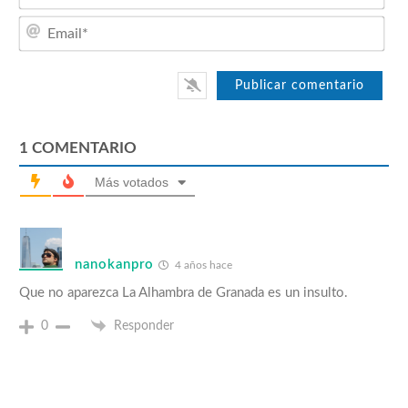
Emai
1
COMENTARIO
Más votados
nanokanpro
4 años hace
Que no aparezca La Alhambra de Granada es un insulto.
0
Responder