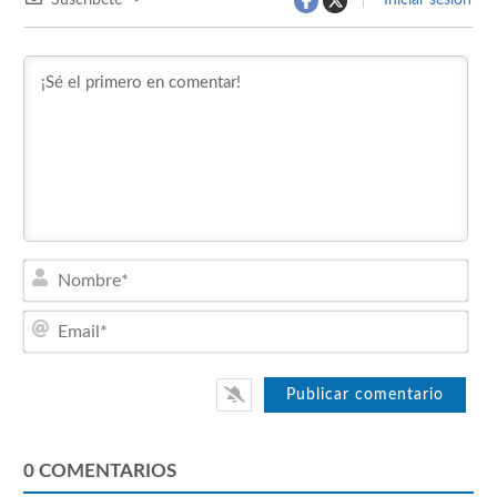
Nom
Emai
0
COMENTARIOS