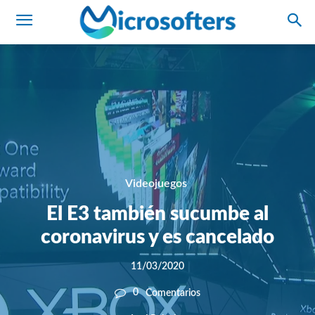
Videojuegos
El E3 también sucumbe al
coronavirus y es cancelado
11/03/2020
0
Comentarios