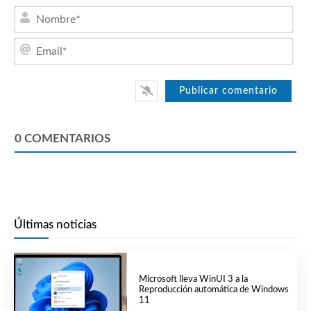
Nom
Emai
0
COMENTARIOS
Últimas noticias
Microsoft lleva WinUI 3 a la
Reproducción automática de Windows
11