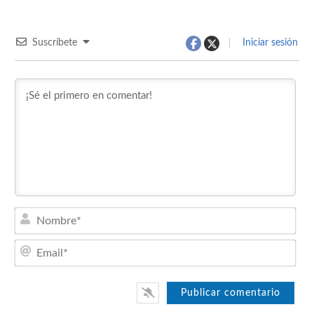
Suscríbete
Iniciar sesión
Nom
Emai