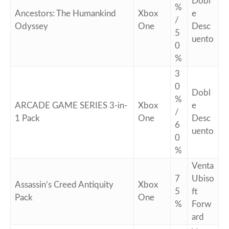
Dobl
%
Ancestors: The Humankind
Xbox
e
/
Odyssey
One
Desc
5
uento
0
%
3
0
Dobl
%
ARCADE GAME SERIES 3-in-
Xbox
e
/
1 Pack
One
Desc
6
uento
0
%
Venta
7
Ubiso
Assassin’s Creed Antiquity
Xbox
5
ft
Pack
One
%
Forw
ard