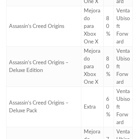
One X
ard
Mejora
Venta
do
8
Ubiso
Assassin’s Creed Origins
para
0
ft
Xbox
%
Forw
One X
ard
Mejora
Venta
do
8
Ubiso
Assassin’s Creed Origins –
para
0
ft
Deluxe Edition
Xbox
%
Forw
One X
ard
Venta
6
Ubiso
Assassin’s Creed Origins –
Extra
0
ft
Deluxe Pack
%
Forw
ard
Mejora
Venta