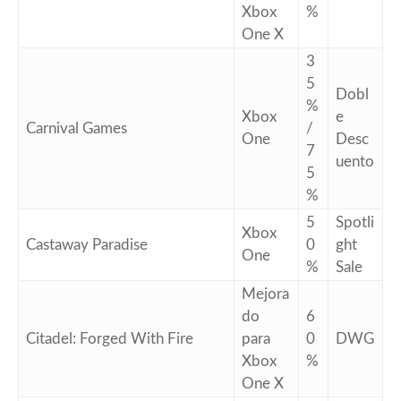
Xbox
%
One X
3
5
Dobl
%
Xbox
e
Carnival Games
/
One
Desc
7
uento
5
%
5
Spotli
Xbox
Castaway Paradise
0
ght
One
%
Sale
Mejora
do
6
Citadel: Forged With Fire
para
0
DWG
Xbox
%
One X