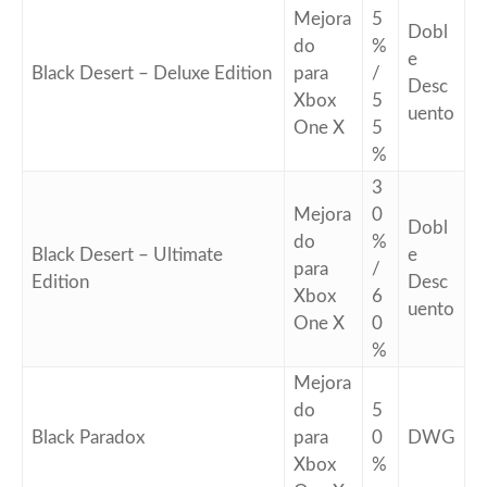
Mejora
5
Dobl
do
%
e
Black Desert – Deluxe Edition
para
/
Desc
Xbox
5
uento
One X
5
%
3
Mejora
0
Dobl
do
%
Black Desert – Ultimate
e
para
/
Edition
Desc
Xbox
6
uento
One X
0
%
Mejora
do
5
Black Paradox
para
0
DWG
Xbox
%