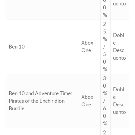
6
uento
0
%
2
5
Dobl
%
Xbox
e
Ben 10
/
One
Desc
5
uento
0
%
3
0
Dobl
Ben 10 and Adventure Time:
%
Xbox
e
Pirates of the Enchiridion
/
One
Desc
Bundle
6
uento
0
%
2