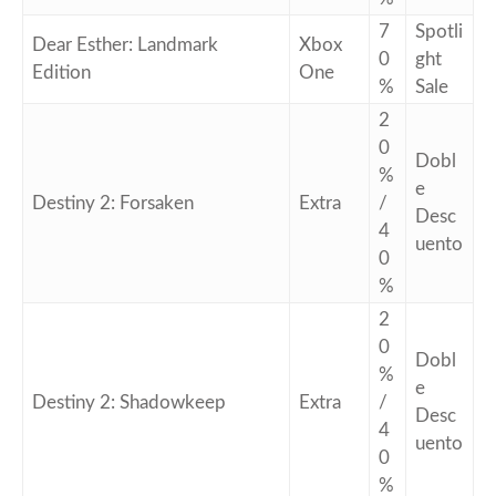
7
Spotli
Dear Esther: Landmark
Xbox
0
ght
Edition
One
%
Sale
2
0
Dobl
%
e
Destiny 2: Forsaken
Extra
/
Desc
4
uento
0
%
2
0
Dobl
%
e
Destiny 2: Shadowkeep
Extra
/
Desc
4
uento
0
%