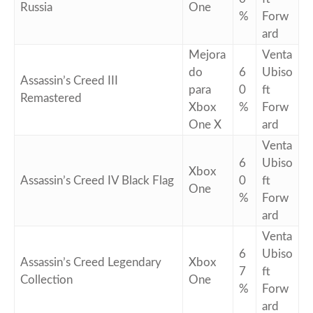
Russia
One
%
Forw
ard
Mejora
Venta
do
6
Ubiso
Assassin’s Creed III
para
0
ft
Remastered
Xbox
%
Forw
One X
ard
Venta
6
Ubiso
Xbox
Assassin’s Creed IV Black Flag
0
ft
One
%
Forw
ard
Venta
6
Ubiso
Assassin’s Creed Legendary
Xbox
7
ft
Collection
One
%
Forw
ard