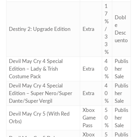
1
7
Dobl
%
e
Destiny 2: Upgrade Edition
Extra
/
Desc
3
uento
3
%
Devil May Cry 4 Special
4
Publis
Edition – Lady & Trish
Extra
0
her
Costume Pack
%
Sale
Devil May Cry 4 Special
4
Publis
Edition – Super Nero/Super
Extra
0
her
Dante/Super Vergil
%
Sale
Xbox
5
Publis
Devil May Cry 5 (With Red
Game
0
her
Orbs)
Pass
%
Sale
Xbox
5
Publis