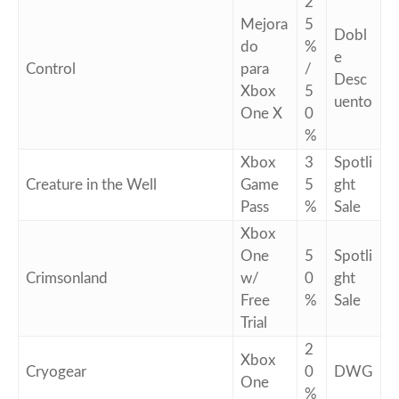
2
Mejora
5
Dobl
do
%
e
Control
para
/
Desc
Xbox
5
uento
One X
0
%
Xbox
3
Spotli
Creature in the Well
Game
5
ght
Pass
%
Sale
Xbox
One
5
Spotli
Crimsonland
w/
0
ght
Free
%
Sale
Trial
2
Xbox
Cryogear
0
DWG
One
%