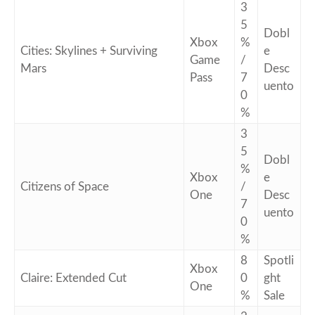
3
5
Dobl
Xbox
%
Cities: Skylines + Surviving
e
Game
/
Mars
Desc
Pass
7
uento
0
%
3
5
Dobl
%
Xbox
e
Citizens of Space
/
One
Desc
7
uento
0
%
8
Spotli
Xbox
Claire: Extended Cut
0
ght
One
%
Sale