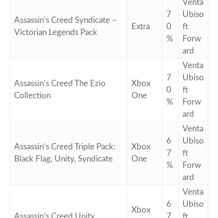
Venta
7
Ubiso
Assassin’s Creed Syndicate –
Extra
0
ft
Victorian Legends Pack
%
Forw
ard
Venta
7
Ubiso
Assassin’s Creed The Ezio
Xbox
0
ft
Collection
One
%
Forw
ard
Venta
6
Ubiso
Assassin’s Creed Triple Pack:
Xbox
7
ft
Black Flag, Unity, Syndicate
One
%
Forw
ard
Venta
6
Ubiso
Xbox
Assassin’s Creed Unity
7
ft