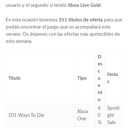
usuario y el segundo si tenéis
Xbox Live Gold
.
En esta ocasión tenemos
351 títulos de oferta
para que
podáis encontrar el juego que os acompañará este
verano. Os dejamos con las ofertas más apetecibles de
esta semana.
D
es
c
Nota
Título
Tipo
u
s
e
nt
o
4
Spotli
Xbox
101 Ways To Die
0
ght
One
%
Sale