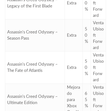
Extra
0
ft
Legacy of the First Blade
%
Forw
ard
Venta
5
Ubiso
Assassin’s Creed Odyssey –
Extra
0
ft
Season Pass
%
Forw
ard
Venta
5
Ubiso
Assassin’s Creed Odyssey –
Extra
0
ft
The Fate of Atlantis
%
Forw
ard
Mejora
Venta
do
6
Ubiso
Assassin’s Creed Odyssey –
para
5
ft
Ultimate Edition
Xbox
%
Forw