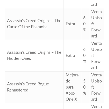
ard
Venta
6
Ubiso
Assassin’s Creed Origins – The
Extra
0
ft
Curse Of the Pharaohs
%
Forw
ard
Venta
6
Ubiso
Assassin’s Creed Origins – The
Extra
0
ft
Hidden Ones
%
Forw
ard
Mejora
Venta
do
5
Ubiso
Assassin’s Creed Rogue
para
0
ft
Remastered
Xbox
%
Forw
One X
ard
Venta