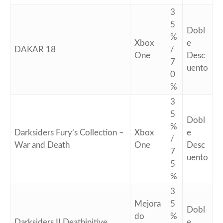
3
5
Dobl
%
Xbox
e
DAKAR 18
/
One
Desc
7
uento
0
%
3
5
Dobl
%
Darksiders Fury’s Collection –
Xbox
e
/
War and Death
One
Desc
7
uento
5
%
3
Mejora
5
Dobl
do
%
Darksiders II Deathinitive
e