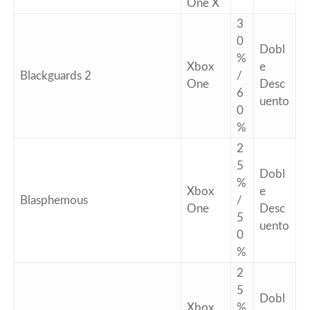
One X
3
0
Dobl
%
Xbox
e
Blackguards 2
/
One
Desc
6
uento
0
%
2
5
Dobl
%
Xbox
e
Blasphemous
/
One
Desc
5
uento
0
%
2
5
Dobl
Xbox
%