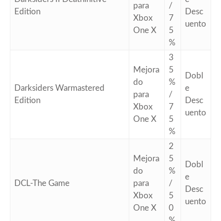
para
/
Edition
Desc
Xbox
7
uento
One X
5
%
3
Mejora
5
Dobl
do
%
Darksiders Warmastered
e
para
/
Edition
Desc
Xbox
7
uento
One X
5
%
2
Mejora
5
Dobl
do
%
e
DCL-The Game
para
/
Desc
Xbox
5
uento
One X
0
%