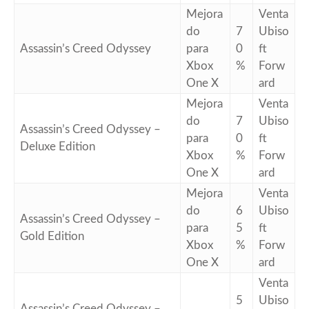
Mejora
Venta
do
7
Ubiso
Assassin’s Creed Odyssey
para
0
ft
Xbox
%
Forw
One X
ard
Mejora
Venta
do
7
Ubiso
Assassin’s Creed Odyssey –
para
0
ft
Deluxe Edition
Xbox
%
Forw
One X
ard
Mejora
Venta
do
6
Ubiso
Assassin’s Creed Odyssey –
para
5
ft
Gold Edition
Xbox
%
Forw
One X
ard
Venta
5
Ubiso
Assassin’s Creed Odyssey –