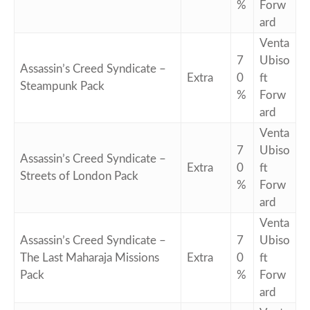
%
Forw
ard
Venta
7
Ubiso
Assassin’s Creed Syndicate –
Extra
0
ft
Steampunk Pack
%
Forw
ard
Venta
7
Ubiso
Assassin’s Creed Syndicate –
Extra
0
ft
Streets of London Pack
%
Forw
ard
Venta
Assassin’s Creed Syndicate –
7
Ubiso
The Last Maharaja Missions
Extra
0
ft
Pack
%
Forw
ard