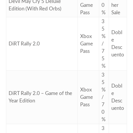
Devil May Cry 5 Deluxe
Game
0
her
Edition (With Red Orbs)
Pass
%
Sale
3
5
Dobl
Xbox
%
e
DiRT Rally 2.0
Game
/
Desc
Pass
7
uento
5
%
3
5
Dobl
Xbox
%
DiRT Rally 2.0 – Game of the
e
Game
/
Year Edition
Desc
Pass
7
uento
0
%
3