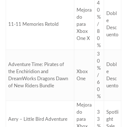
4
Mejora
0
Dobl
do
%
e
11-11 Memories Retold
para
/
Desc
Xbox
8
uento
One X
0
%
3
0
Adventure Time: Pirates of
Dobl
%
the Enchiridion and
Xbox
e
/
DreamWorks Dragons Dawn
One
Desc
6
of New Riders Bundle
uento
0
%
Mejora
do
3
Spotli
Aery – Little Bird Adventure
para
3
ght
Xbox
%
Sale