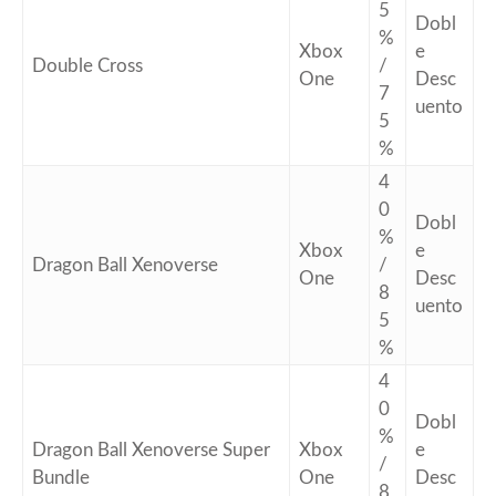
5
Dobl
%
Xbox
e
Double Cross
/
One
Desc
7
uento
5
%
4
0
Dobl
%
Xbox
e
Dragon Ball Xenoverse
/
One
Desc
8
uento
5
%
4
0
Dobl
%
Dragon Ball Xenoverse Super
Xbox
e
/
Bundle
One
Desc
8