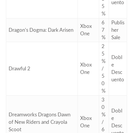
uento
5
%
6
Publis
Xbox
Dragon’s Dogma: Dark Arisen
7
her
One
%
Sale
2
5
Dobl
%
Xbox
e
Drawful 2
/
One
Desc
5
uento
0
%
3
0
Dobl
Dreamworks Dragons Dawn
%
Xbox
e
of New Riders and Crayola
/
One
Desc
Scoot
6