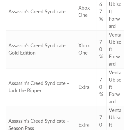
6
Ubiso
Xbox
Assassin’s Creed Syndicate
7
ft
One
%
Forw
ard
Venta
7
Ubiso
Assassin’s Creed Syndicate
Xbox
0
ft
Gold Edition
One
%
Forw
ard
Venta
7
Ubiso
Assassin’s Creed Syndicate –
Extra
0
ft
Jack the Ripper
%
Forw
ard
Venta
7
Ubiso
Assassin’s Creed Syndicate –
Extra
0
ft
Season Pass