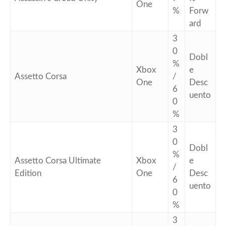
One
%
Forw
ard
3
0
Dobl
%
Xbox
e
Assetto Corsa
/
One
Desc
6
uento
0
%
3
0
Dobl
%
Assetto Corsa Ultimate
Xbox
e
/
Edition
One
Desc
6
uento
0
%
3