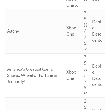
One X
3
5
Dobl
%
Xbox
e
Agony
/
One
Desc
7
uento
5
%
3
5
Dobl
America’s Greatest Game
%
Xbox
e
Shows: Wheel of Fortune &
/
One
Desc
Jeopardy!
7
uento
5
%
2
5