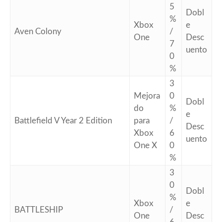
5
Dobl
%
Xbox
e
Aven Colony
/
One
Desc
7
uento
0
%
3
Mejora
0
Dobl
do
%
e
Battlefield V Year 2 Edition
para
/
Desc
Xbox
6
uento
One X
0
%
3
0
Dobl
%
Xbox
e
BATTLESHIP
/
One
Desc