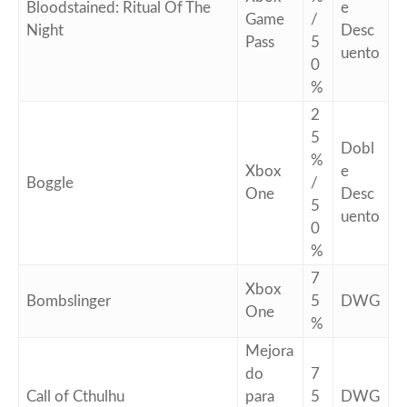
Bloodstained: Ritual Of The
e
Game
/
Night
Desc
Pass
5
uento
0
%
2
5
Dobl
%
Xbox
e
Boggle
/
One
Desc
5
uento
0
%
7
Xbox
Bombslinger
5
DWG
One
%
Mejora
do
7
Call of Cthulhu
para
5
DWG