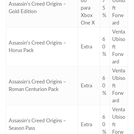
do
7
Ubiso
Assassin’s Creed Origins –
para
5
ft
Gold Edition
Xbox
%
Forw
One X
ard
Venta
6
Ubiso
Assassin’s Creed Origins –
Extra
0
ft
Horus Pack
%
Forw
ard
Venta
6
Ubiso
Assassin’s Creed Origins –
Extra
0
ft
Roman Centurion Pack
%
Forw
ard
Venta
6
Ubiso
Assassin’s Creed Origins –
Extra
0
ft
Season Pass
%
Forw