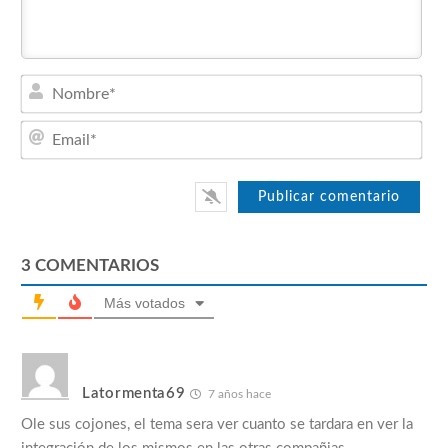
Nom
Emai
3
COMENTARIOS
Más votados
Latormenta69
7 años hace
Ole sus cojones, el tema sera ver cuanto se tardara en ver la