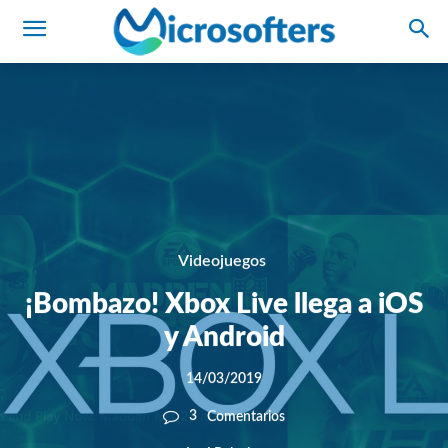
Videojuegos
¡Bombazo! Xbox Live llega a iOS
y Android
14/03/2019
3
Comentarios