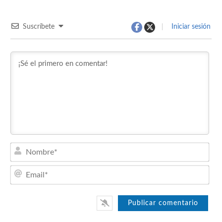
Suscríbete
Iniciar sesión
Nom
Emai