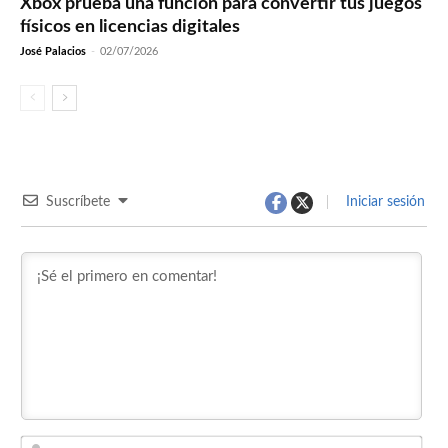
Xbox prueba una función para convertir tus juegos
físicos en licencias digitales
José Palacios
-
02/07/2026
Suscríbete
Iniciar sesión
Nom