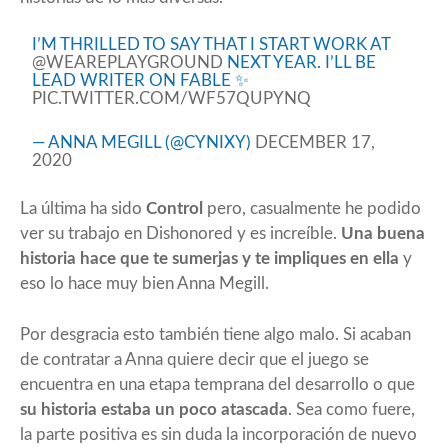
I’M THRILLED TO SAY THAT I START WORK AT
@WEAREPLAYGROUND
NEXT YEAR. I’LL BE
LEAD WRITER ON FABLE ✨
PIC.TWITTER.COM/WF57QUPYNQ
— ANNA MEGILL (@CYNIXY)
DECEMBER 17,
2020
La última ha sido
Control
pero, casualmente he podido
ver su trabajo en Dishonored y es increíble.
Una buena
historia hace que te sumerjas y te impliques en ella
y
eso lo hace muy bien Anna Megill.
Por desgracia esto también tiene algo malo. Si acaban
de contratar a Anna quiere decir que el juego se
encuentra en una etapa temprana del desarrollo o que
su historia estaba un poco atascada
. Sea como fuere,
la parte positiva es sin duda la incorporación de nuevo