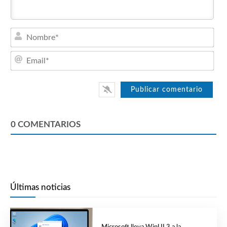
Nom
Emai
0
COMENTARIOS
Últimas noticias