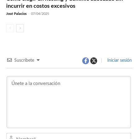
incurrir en costos excesivos
José Palacios
-
07/04/2025
Suscríbete
Iniciar sesión
Nom