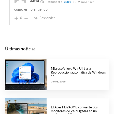
david
Responder a
grace
2 años hace
como es no entiendo
0
Responder
Últimas noticias
Microsoft lleva WinUI 3 a la
Reproducción automática de Windows
11
06/08/2026
El Acer PD243Y E convierte dos
monitores de 24 pulgadas en un