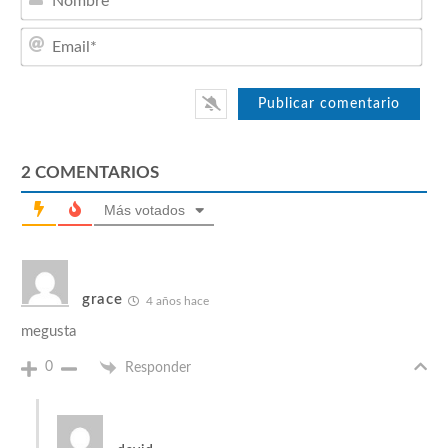
Emai
2
COMENTARIOS
Más votados
grace
4 años hace
megusta
0
Responder