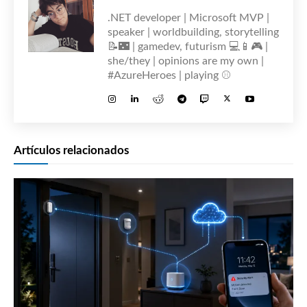
.NET developer | Microsoft MVP |
speaker | worldbuilding, storytelling
📝🌃 | gamedev, futurism 💻📱🎮 |
she/they | opinions are my own |
#AzureHeroes | playing ⚾
Artículos relacionados