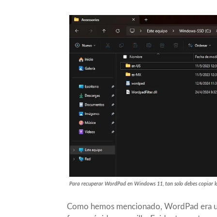
Para recuperar WordPad en Windows 11, tan solo debes copiar lo
Como hemos mencionado, WordPad era una 