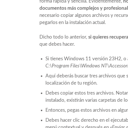
forma rápida y sencilla. Evidentemente,
no
documentos más complejos y profesional
necesario copiar algunos archivos y recur
pegarlos en la instalación actual.
Dicho todo lo anterior,
si quieres recup
que debes hacer.
Si tienes Windows 11 versión 23H2, o al
C:\Program Files\Windows NT\Accessori
Aquí deberás buscar tres archivos que 
localización de tu región.
Debes copiar estos tres archivos. Nota
instalado, existirán varias carpetas de lo
Entonces, pegas estos archivos en algun
Debes hacer clic derecho en el ejecutab
menú contextual y después en «
Enviar 