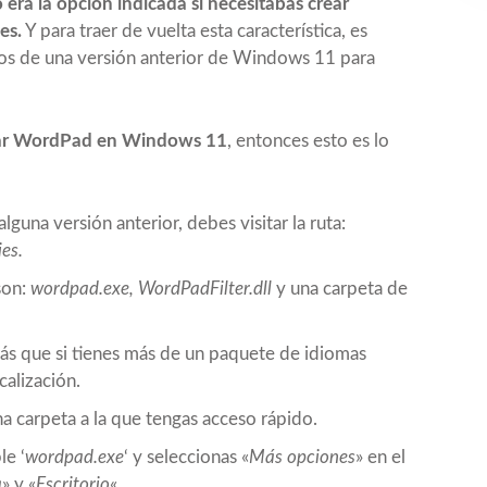
 era la opción indicada si necesitabas crear
es.
Y para traer de vuelta esta característica, es
sos de una versión anterior de Windows 11 para
erar WordPad en Windows 11
, entonces esto es lo
guna versión anterior, debes visitar la ruta:
es.
son:
wordpad.exe, WordPadFilter.dll
y una carpeta de
rás que si tienes más de un paquete de idiomas
calización.
a carpeta a la que tengas acceso rápido.
le ‘
wordpad.exe
‘ y seleccionas «
Más opciones
» en el
a
» y «
Escritorio
«.