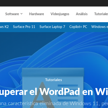
Software
Hardware
Videojuegos
Análisis
Tutoriale
ws K2
Surface Pro 11
Surface Laptop 7
Copilot+ PC
Windows 
Tutoriales
uperar el WordPad en W
na característica eliminada de Windows 11, pe