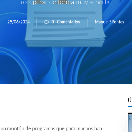
recuperar de forma muy sencilla.
Manuel Sifontes
29/06/2024
0
Comentarios
Ú
do un montón de programas que para muchos han