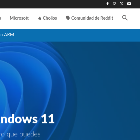
s
Microsoft
🔥 Chollos
🗣️ Comunidad de Reddit
en ARM
indows 11
ro que puedes