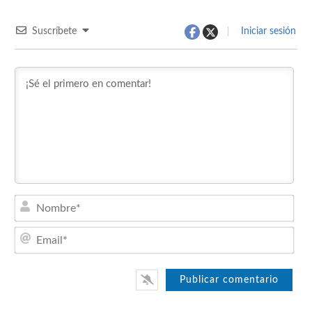
Suscríbete
Iniciar sesión
Nom
Emai