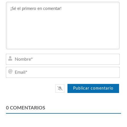
Nom
Emai
0
COMENTARIOS