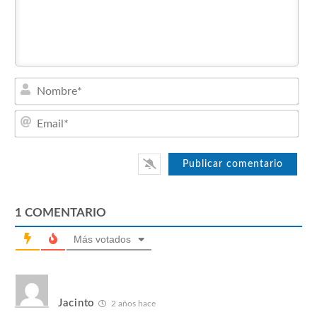
Nom
Emai
1
COMENTARIO
Más votados
Jacinto
2 años hace