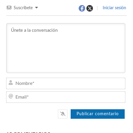
Suscríbete
Iniciar sesión
Nom
Emai