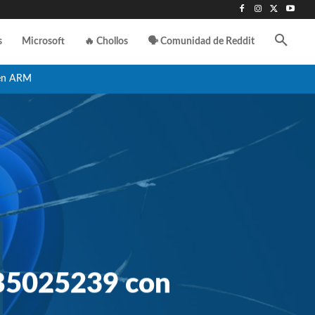
s
Microsoft
🔥 Chollos
🗣️ Comunidad de Reddit
en ARM
KB5025239 con