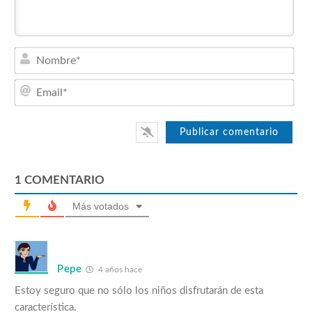
Nom
Emai
1
COMENTARIO
Más votados
Pepe
4 años hace
Estoy seguro que no sólo los niños disfrutarán de esta
característica.