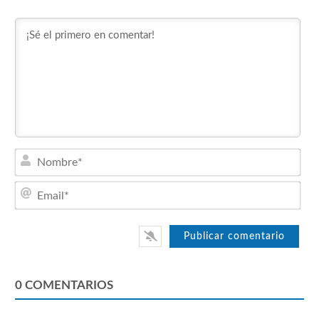
Nom
Emai
0
COMENTARIOS