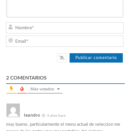
Nom
Emai
2
COMENTARIOS
Más votados
leandro
4 años hace
muy bueno. particularmente el menu actual de seleccion me