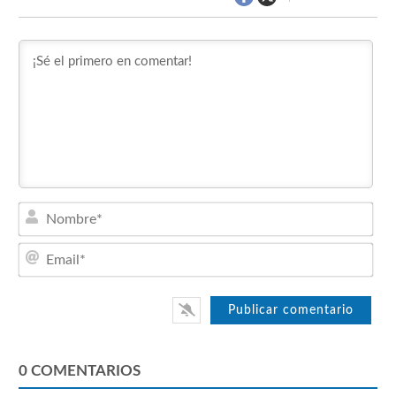
Nom
Emai
0
COMENTARIOS