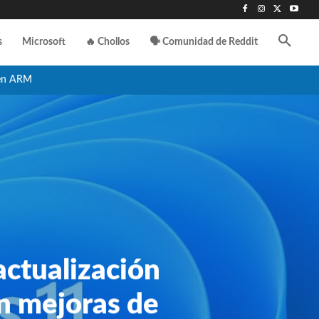
s
Microsoft
🔥 Chollos
🗣️ Comunidad de Reddit
en ARM
actualización
n mejoras de