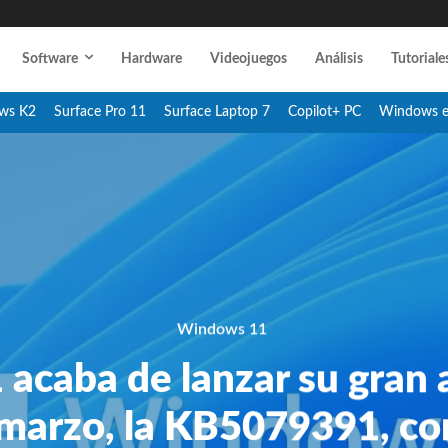
Software
Hardware
Videojuegos
Análisis
Tutoriale
ws K2
Surface Pro 11
Surface Laptop 7
Copilot+ PC
Windows 
Windows 11
caba de lanzar su gran 
 marzo, la KB5079391, co