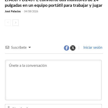
pulgadas en un equipo portátil para trabajar y jugar
José Palacios
-
04/08/2026
Suscríbete
Iniciar sesión
Nom