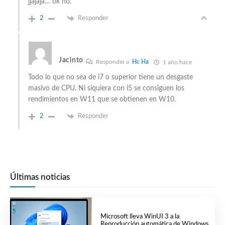
jjajaja… ok no.
2
Responder
Jacinto
Responder a
Hc Ha
1 año hace
Todo lo que no sea de i7 o superior tiene un desgaste
masivo de CPU. Ni siquiera con i5 se consiguen los
rendimientos en W11 que se obtienen en W10.
2
Responder
Últimas noticias
Microsoft lleva WinUI 3 a la
Reproducción automática de Windows