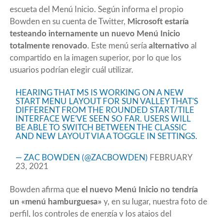
escueta del Menú Inicio. Según informa el propio
Bowden en su cuenta de Twitter,
Microsoft estaría
testeando internamente un nuevo Menú Inicio
totalmente renovado
. Este menú sería
alternativo
al
compartido en la imagen superior, por lo que los
usuarios podrían elegir cuál utilizar.
HEARING THAT MS IS WORKING ON A NEW
START MENU LAYOUT FOR SUN VALLEY THAT'S
DIFFERENT FROM THE ROUNDED START/TILE
INTERFACE WE'VE SEEN SO FAR. USERS WILL
BE ABLE TO SWITCH BETWEEN THE CLASSIC
AND NEW LAYOUT VIA A TOGGLE IN SETTINGS.
— ZAC BOWDEN (@ZACBOWDEN)
FEBRUARY
23, 2021
Bowden afirma que
el nuevo Menú Inicio no tendría
un «menú hamburguesa»
y, en su lugar, nuestra foto de
perfil, los controles de energía y los atajos del