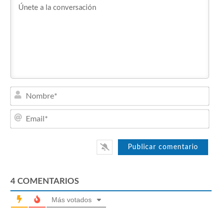
Nom
Emai
4
COMENTARIOS
Más votados