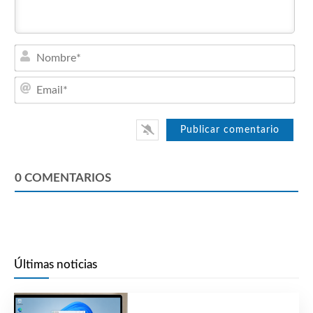
Nom
Emai
0
COMENTARIOS
Últimas noticias