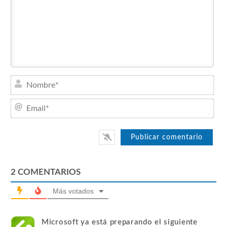
Nom
Emai
2
COMENTARIOS
Más votados
Microsoft ya está preparando el siguiente