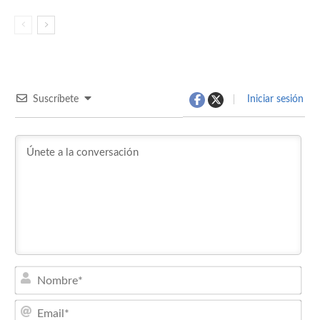
Suscríbete
Iniciar sesión
Nom
Emai