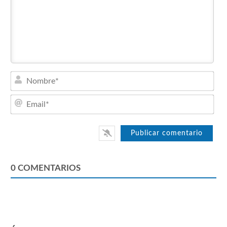
Nom
Emai
0
COMENTARIOS