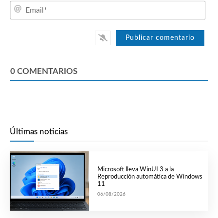
Emai
0
COMENTARIOS
Últimas noticias
Microsoft lleva WinUI 3 a la
Reproducción automática de Windows
11
06/08/2026