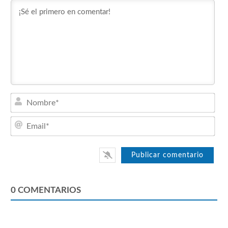
Nom
Emai
0
COMENTARIOS