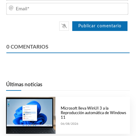
Emai
0
COMENTARIOS
Últimas noticias
Microsoft lleva WinUI 3 a la
Reproducción automática de Windows
11
06/08/2026