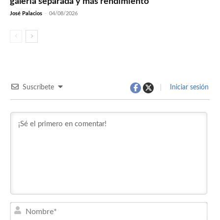
galería separada y más rendimiento
José Palacios
-
04/08/2026
Suscríbete
Iniciar sesión
Nom