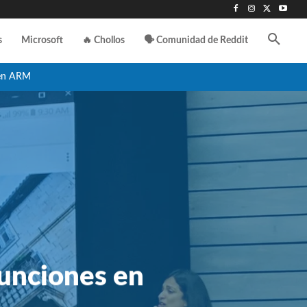
s
Microsoft
🔥 Chollos
🗣️ Comunidad de Reddit
en ARM
funciones en