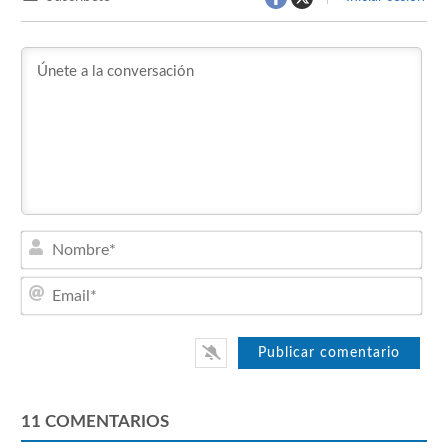
Nom
Emai
11
COMENTARIOS