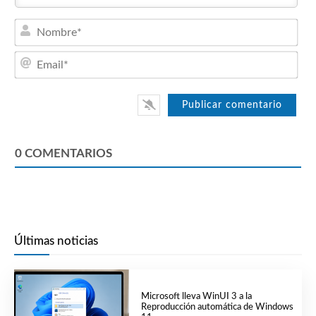
Nom
Emai
0
COMENTARIOS
Últimas noticias
Microsoft lleva WinUI 3 a la
Reproducción automática de Windows