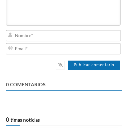
Nom
Emai
0
COMENTARIOS
Últimas noticias