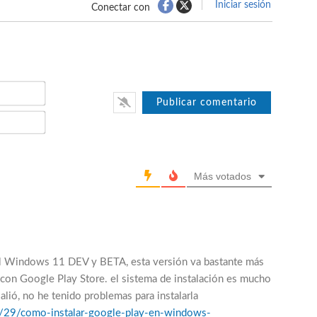
Iniciar sesión
Conectar con
Nombre*
Email*
Más votados
nal Windows 11 DEV y BETA, esta versión va bastante más
la con Google Play Store. el sistema de instalación es mucho
salió, no he tenido problemas para instalarla
/29/como-instalar-google-play-en-windows-