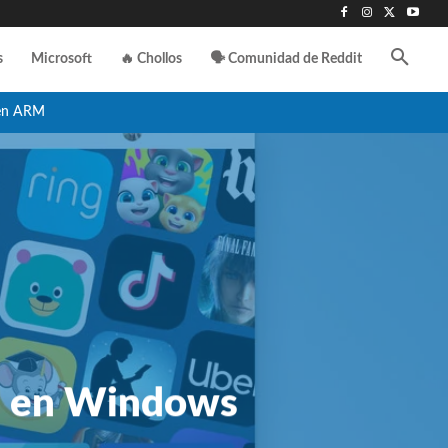
s
Microsoft
🔥 Chollos
🗣️ Comunidad de Reddit
en ARM
d en Windows