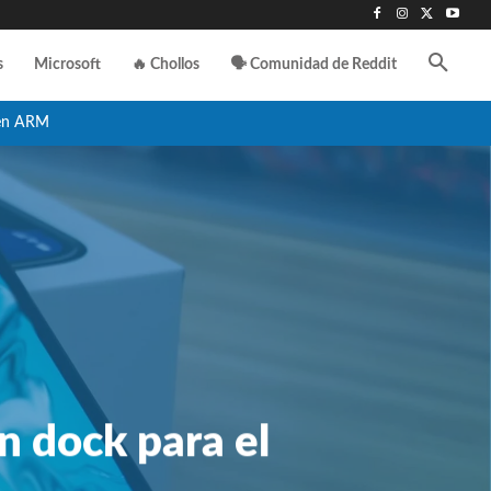
s
Microsoft
🔥 Chollos
🗣️ Comunidad de Reddit
en ARM
n dock para el