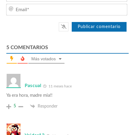
Emai
5
COMENTARIOS
Más votados
Pascual
11 meses hace
Ya era hora, madre mia!!
5
Responder