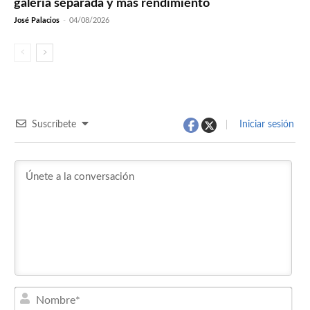
galería separada y más rendimiento
José Palacios
-
04/08/2026
Suscríbete
Iniciar sesión
Nom