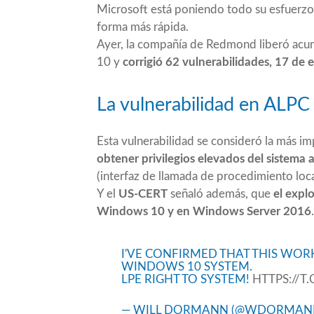
Microsoft está poniendo todo su esfuerzo 
forma más rápida.
Ayer, la compañía de Redmond liberó acu
10 y
corrigió 62 vulnerabilidades, 17 de el
La vulnerabilidad en ALPC 
Esta
vulnerabilidad
se consideró la más i
obtener privilegios elevados del sistema 
(interfaz de llamada de procedimiento loc
Y el
US-CERT
señaló
además, que
el expl
Windows 10 y en Windows Server 2016
.
I'VE CONFIRMED THAT THIS WORK
WINDOWS 10 SYSTEM.
LPE RIGHT TO SYSTEM!
HTTPS://
— WILL DORMANN (@WDORMAN