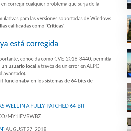
en corregir cualquier problema que surja de la
mulativas para las versiones soportadas de Windows
las calificadas como ‘Críticas’
.
ya está corregida
mportante, conocida como
CVE-2018-8440
, permitía
a un usuario local
a través de un error en ALPC
al avanzado).
oit funcionaba en los sistemas de 64 bits de
S WELL IN A FULLY-PATCHED 64-BIT
T.CO/MY1IEVBWBZ
N)
AUGUST 27, 2018