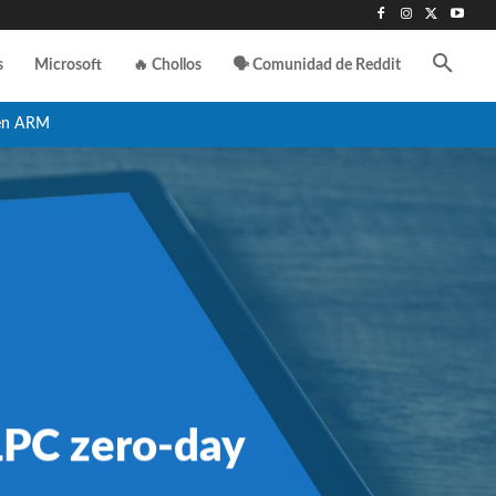
s
Microsoft
🔥 Chollos
🗣️ Comunidad de Reddit
en ARM
ALPC zero-day