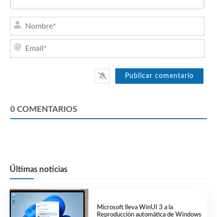
Nom
Emai
0
COMENTARIOS
Últimas noticias
Microsoft lleva WinUI 3 a la
Reproducción automática de Windows