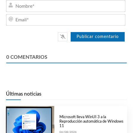
Nom
Emai
0
COMENTARIOS
Últimas noticias
Microsoft lleva WinUI 3 a la
Reproducción automática de Windows
11
06/08/2026