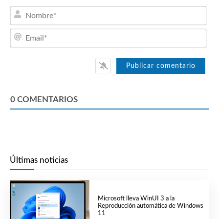
Nom
Emai
0
COMENTARIOS
Últimas noticias
Microsoft lleva WinUI 3 a la
Reproducción automática de Windows
11