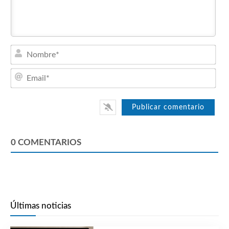
Nom
Emai
0
COMENTARIOS
Últimas noticias