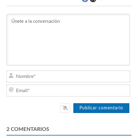
Nom
Emai
2
COMENTARIOS