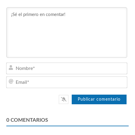
Nom
Emai
0
COMENTARIOS