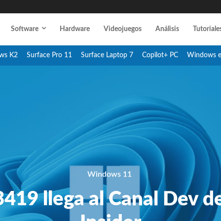
Software
Hardware
Videojuegos
Análisis
Tutoriale
ws K2
Surface Pro 11
Surface Laptop 7
Copilot+ PC
Windows 
Windows 11
3419 llega al Canal Dev