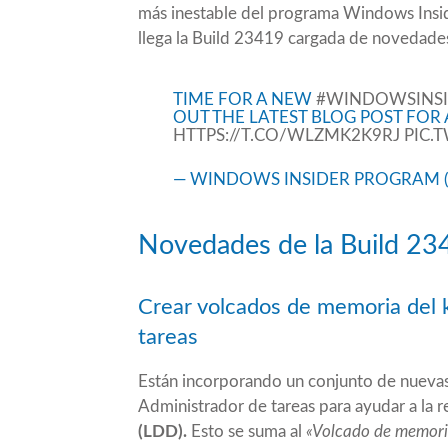
más inestable del programa Windows Insid
llega la Build 23419 cargada de novedade
TIME FOR A NEW
#WINDOWSINS
OUT THE LATEST BLOG POST FOR 
HTTPS://T.CO/WLZMK2K9RJ
PIC.
— WINDOWS INSIDER PROGRAM 
Novedades de la Build 2
Crear volcados de memoria del k
tareas
Están incorporando un conjunto de nuevas c
Administrador de tareas para ayudar a la r
(LDD).
Esto se suma al
«Volcado de memor