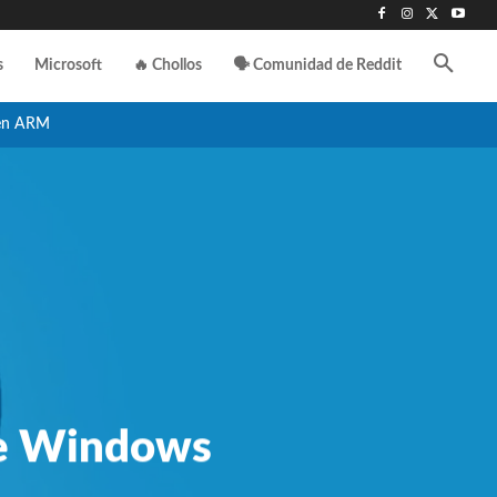
s
Microsoft
🔥 Chollos
🗣️ Comunidad de Reddit
en ARM
 de Windows