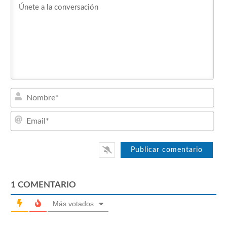
Nom
Emai
1
COMENTARIO
Más votados