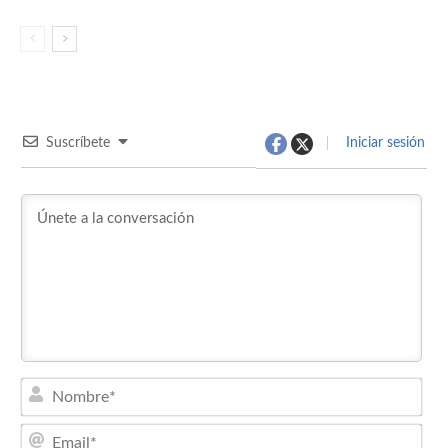
Suscríbete
Iniciar sesión
Nom
Emai