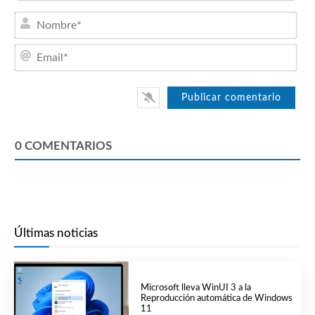
Nom
Emai
0
COMENTARIOS
Últimas noticias
Microsoft lleva WinUI 3 a la
Reproducción automática de Windows
11