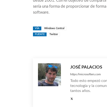
desde 2001. Con el objetivo de compartir 
sería una forma de proporcionar de forma 
software.
VÍA
Windows Central
FUENTE
Twitter
Compartir
JOSÉ PALACIOS
https://microsofters.com
Todo esto empezó co
tecnología y la comun
tantos años.