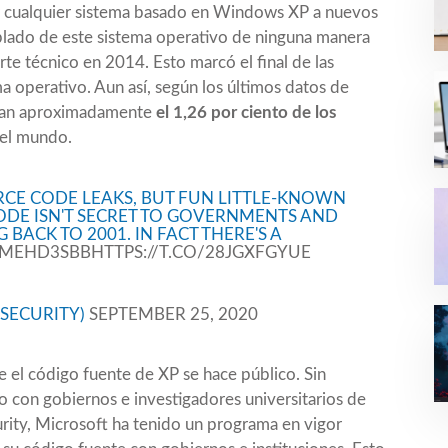
oner cualquier sistema basado en Windows XP a nuevos
blado de este sistema operativo de ninguna manera
te técnico en 2014. Esto marcó el final de las
ma operativo. Aun así, según los últimos datos de
ntan aproximadamente
el 1,26 por ciento de los
 el mundo.
CE CODE LEAKS, BUT FUN LITTLE-KNOWN
DE ISN'T SECRET TO GOVERNMENTS AND
BACK TO 2001. IN FACT THERE'S A
UVMEHD3SBB
HTTPS://T.CO/28JGXFGYUE
SECURITY)
SEPTEMBER 25, 2020
e el código fuente de XP se hace público. Sin
 con gobiernos e investigadores universitarios de
rity
, Microsoft ha tenido un programa en vigor