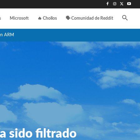
s
Microsoft
🔥 Chollos
🗣️ Comunidad de Reddit
en ARM
 sido filtrado