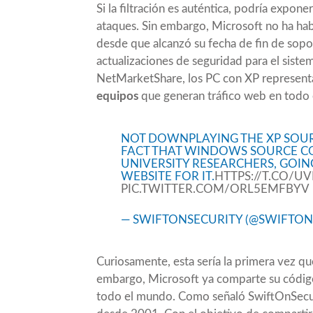
Si la filtración es auténtica, podría exp
ataques. Sin embargo, Microsoft no ha ha
desde que alcanzó su fecha de fin de sopor
actualizaciones de seguridad para el siste
NetMarketShare, los PC con XP represe
equipos
que generan tráfico web en todo
NOT DOWNPLAYING THE XP SOUR
FACT THAT WINDOWS SOURCE CO
UNIVERSITY RESEARCHERS, GOING 
WEBSITE FOR IT.
HTTPS://T.CO/
PIC.TWITTER.COM/ORL5EMFBYV
— SWIFTONSECURITY (@SWIFTON
Curiosamente, esta sería la primera vez qu
embargo, Microsoft ya comparte su código
todo el mundo. Como señaló
SwiftOnSecu